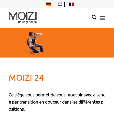
Hier kommt Bew
egung in den Allt
MOIZI 24
ag
Ce siège vous permet de vous mouvoir avec aisanc
e par transition en douceur dans les différentes p
ositions.