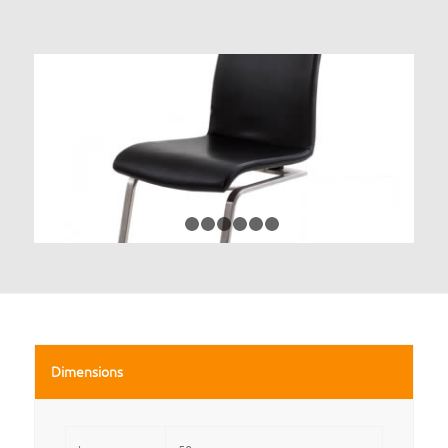
1
2
3
4
5
6
7
Dimensions