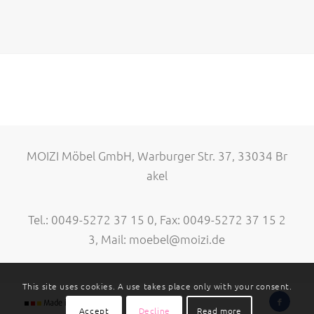
MOIZI Möbel GmbH, Warburger Str. 37, 33034 Br
akel
Tel.: 0049-5272 37 15 0, Fax: 0049-5272 37 15 2
3, Mail:
moebel@moizi.de
This site uses cookies. A use takes place only with your consent.
Accept
Decline
Read more