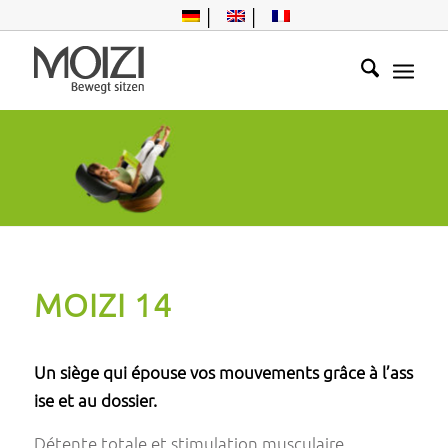
Entspannung für
die Seele
MOIZI 14
Un siège qui épouse vos mouvements grâce à l’ass
ise et au dossier.
Détente totale et stimulation musculaire.