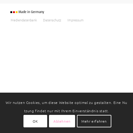
Mediendatenbank
Datenschutz
Impressum
Wir nutzen Cookies, um diese Website optimal zu gestalten. Eine Nu
tzung findet nur mit Ihrem Einverständnis statt.
OK
Ablehnen
Mehr erfahren