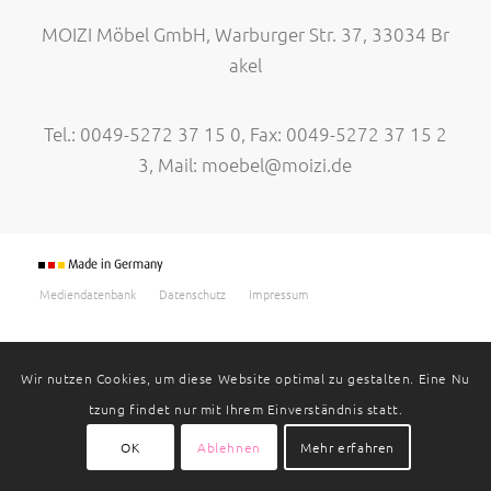
MOIZI Möbel GmbH, Warburger Str. 37, 33034 Br
akel
Tel.: 0049-5272 37 15 0, Fax: 0049-5272 37 15 2
3, Mail:
moebel@moizi.de
Mediendatenbank
Datenschutz
Impressum
Wir nutzen Cookies, um diese Website optimal zu gestalten. Eine Nu
tzung findet nur mit Ihrem Einverständnis statt.
OK
Ablehnen
Mehr erfahren