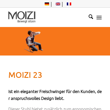
Hier kommt Bew
egung in den Allt
MOIZI 23
ag
ist ein eleganter Freischwinger für den Kunden, de
r anspruchsvolles Design liebt.
Dieser Stuhl bietet zusätzlich zum ergonomischen