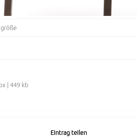
igröße
px | 449 kb
Eintrag teilen