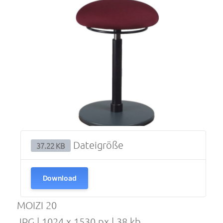
Dateigröße
37.22 KB
Download
MOIZI 20
JPG | 1024 x 1530 px | 38 kb