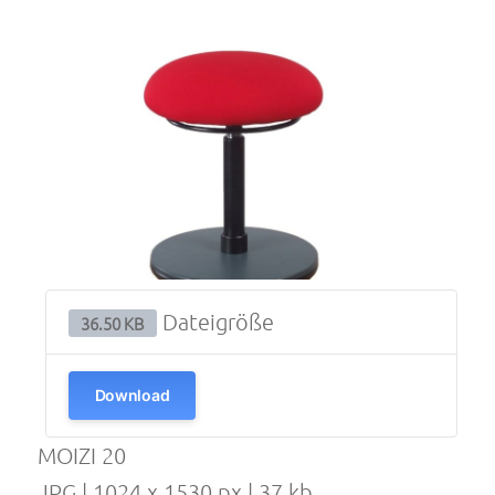
Dateigröße
36.50 KB
Download
MOIZI 20
JPG | 1024 x 1530 px | 37 kb