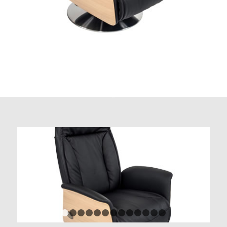
1
2
3
4
5
6
7
8
9
10
11
12
13