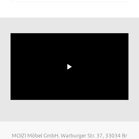
MOIZI Möbel GmbH, Warburger Str. 37, 33034 Br