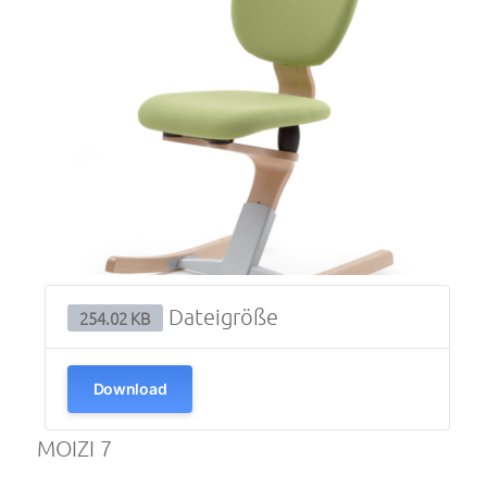
Dateigröße
254.02 KB
Download
MOIZI 7