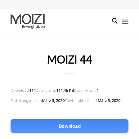
MOIZI 44
Download
114
Dateigröße
114.46 KB
Datei-Anzahl
1
Erstellungsdatum
März 5, 2020
Zuletzt aktualisiert
März 5, 2020
Download