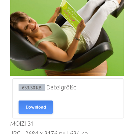
Dateigröße
633.30 KB
Download
MOIZI 31
JPG | 2684 x 3176 px | 634 kb