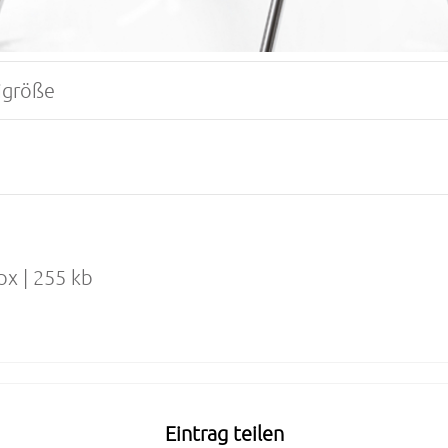
igröße
px | 255 kb
Eintrag teilen