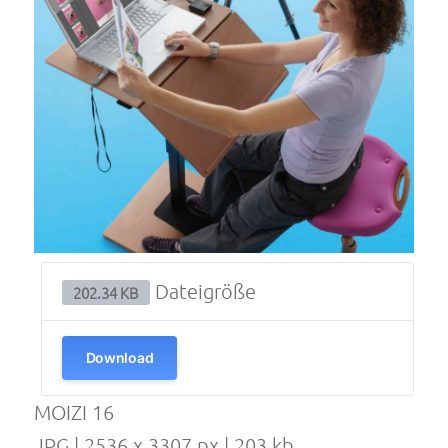
Dateigröße
202.34 KB
Download
MOIZI 16
JPG | 2536 x 3307 px | 203 kb