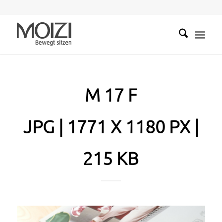
M 17 F
JPG | 1771 X 1180 PX |
215 KB