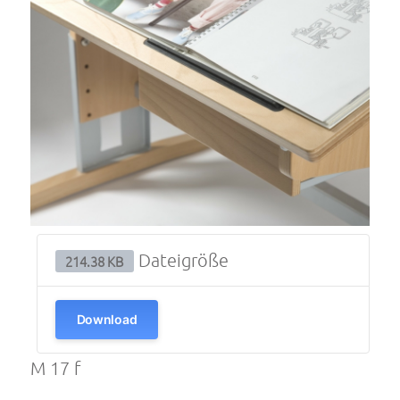
Dateigröße
214.38 KB
Download
M 17 f